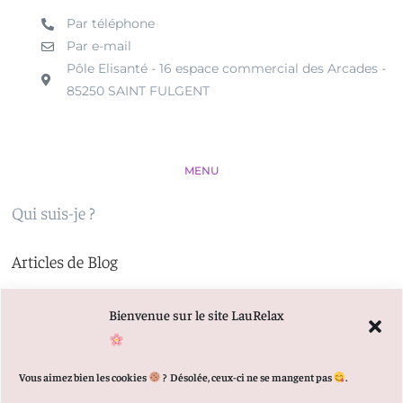
Par téléphone
Par e-mail
Pôle Elisanté - 16 espace commercial des Arcades -
85250 SAINT FULGENT
MENU
Qui suis-je ?
Articles de Blog
Prendre Rendez-vous en ligne
Bienvenue sur le site LauRelax
© 2021-2026 Copyright – Tous droits réservés –
Mentions
Vous aimez bien les cookies
?
Désolée, ceux-ci ne se mangent pas
.
légales
–
Politique de confidentialité
Site