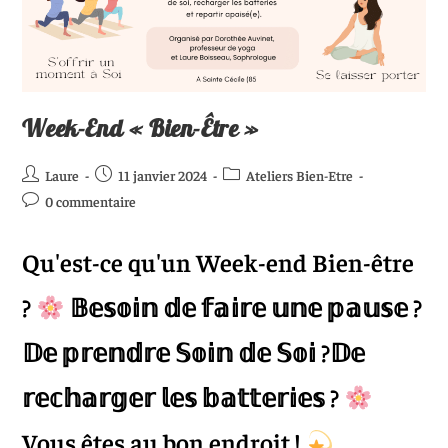
Week-End « Bien-Être »
Laure
11 janvier 2024
Ateliers Bien-Etre
0 commentaire
Qu'est-ce qu'un Week-end Bien-être
?
𝔹𝕖𝕤𝕠𝕚𝕟 𝕕𝕖 𝕗𝕒𝕚𝕣𝕖 𝕦𝕟𝕖 𝕡𝕒𝕦𝕤𝕖 ?
𝔻𝕖 𝕡𝕣𝕖𝕟𝕕𝕣𝕖 𝕊𝕠𝕚𝕟 𝕕𝕖 𝕊𝕠𝕚 ?𝔻𝕖
𝕣𝕖𝕔𝕙𝕒𝕣𝕘𝕖𝕣 𝕝𝕖𝕤 𝕓𝕒𝕥𝕥𝕖𝕣𝕚𝕖𝕤 ?
Vous êtes au bon endroit !