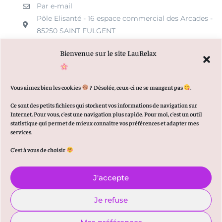
Par e-mail
Pôle Elisanté - 16 espace commercial des Arcades -
85250 SAINT FULGENT
Bienvenue sur le site LauRelax
MENU
Vous aimez bien les cookies
?
Désolée, ceux-ci ne se mangent pas
.
Qui suis-je ?
Ce sont des petits fichiers qui stockent vos informations de navigation sur
Internet. Pour vous, c'est une navigation plus rapide. Pour moi, c'est un outil
Articles de Blog
statistique qui permet de mieux connaitre vos préférences et adapter mes
services.
Prendre Rendez-vous en ligne
C'est à vous de choisir
J'accepte
© 2021-2026 Copyright – Tous droits réservés –
Mentions
légales
–
Politique de confidentialité
Site
Je refuse
réalisé par Laure Boisseau