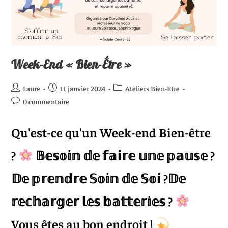
Week-End « Bien-Être »
Laure
11 janvier 2024
Ateliers Bien-Etre
0 commentaire
Qu'est-ce qu'un Week-end Bien-être
?
𝔹𝕖𝕤𝕠𝕚𝕟 𝕕𝕖 𝕗𝕒𝕚𝕣𝕖 𝕦𝕟𝕖 𝕡𝕒𝕦𝕤𝕖 ?
𝔻𝕖 𝕡𝕣𝕖𝕟𝕕𝕣𝕖 𝕊𝕠𝕚𝕟 𝕕𝕖 𝕊𝕠𝕚 ?𝔻𝕖
𝕣𝕖𝕔𝕙𝕒𝕣𝕘𝕖𝕣 𝕝𝕖𝕤 𝕓𝕒𝕥𝕥𝕖𝕣𝕚𝕖𝕤 ?
Vous êtes au bon endroit !