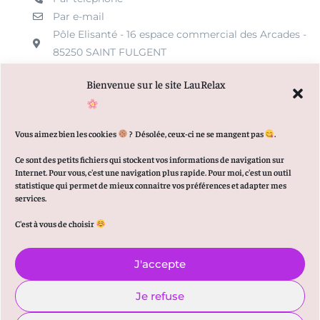
Par e-mail
Pôle Elisanté - 16 espace commercial des Arcades -
85250 SAINT FULGENT
Bienvenue sur le site LauRelax
MENU
Vous aimez bien les cookies
?
Désolée, ceux-ci ne se mangent pas
.
Qui suis-je ?
Ce sont des petits fichiers qui stockent vos informations de navigation sur
Internet. Pour vous, c'est une navigation plus rapide. Pour moi, c'est un outil
Articles de Blog
statistique qui permet de mieux connaitre vos préférences et adapter mes
services.
Prendre Rendez-vous en ligne
C'est à vous de choisir
J'accepte
© 2021-2026 Copyright – Tous droits réservés –
Mentions
légales
–
Politique de confidentialité
Site
Je refuse
réalisé par Laure Boisseau