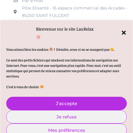
Par e-mail
Pôle Elisanté - 16 espace commercial des Arcades -
85250 SAINT FULGENT
Bienvenue sur le site LauRelax
MENU
Vous aimez bien les cookies
?
Désolée, ceux-ci ne se mangent pas
.
Qui suis-je ?
Ce sont des petits fichiers qui stockent vos informations de navigation sur
Internet. Pour vous, c'est une navigation plus rapide. Pour moi, c'est un outil
Articles de Blog
statistique qui permet de mieux connaitre vos préférences et adapter mes
services.
Prendre Rendez-vous en ligne
C'est à vous de choisir
J'accepte
© 2021-2026 Copyright – Tous droits réservés –
Mentions
légales
–
Politique de confidentialité
Site
Je refuse
réalisé par Laure Boisseau
Mes préférences