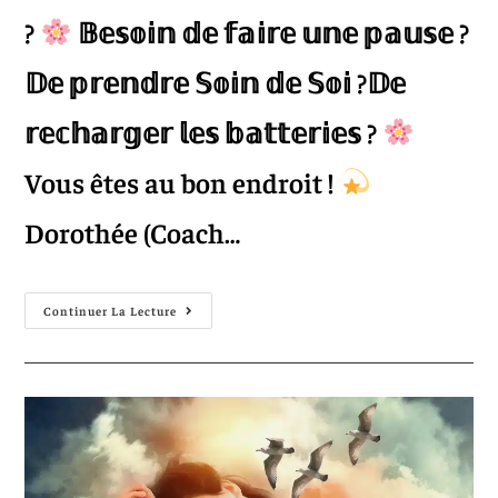
?
𝔹𝕖𝕤𝕠𝕚𝕟 𝕕𝕖 𝕗𝕒𝕚𝕣𝕖 𝕦𝕟𝕖 𝕡𝕒𝕦𝕤𝕖 ?
𝔻𝕖 𝕡𝕣𝕖𝕟𝕕𝕣𝕖 𝕊𝕠𝕚𝕟 𝕕𝕖 𝕊𝕠𝕚 ?𝔻𝕖
𝕣𝕖𝕔𝕙𝕒𝕣𝕘𝕖𝕣 𝕝𝕖𝕤 𝕓𝕒𝕥𝕥𝕖𝕣𝕚𝕖𝕤 ?
Vous êtes au bon endroit !
Dorothée (Coach…
Continuer La Lecture